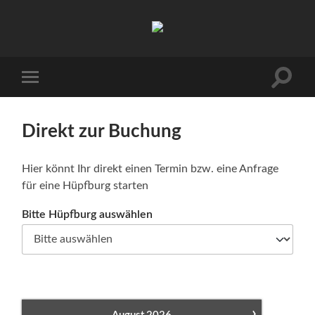
Luftschloesser
Ahlen
Suchfe
Mobile-
ein-/a
Menü
ein-/ausblenden
Direkt zur Buchung
Hier könnt Ihr direkt einen Termin bzw. eine Anfrage
für eine Hüpfburg starten
Bitte Hüpfburg auswählen
›