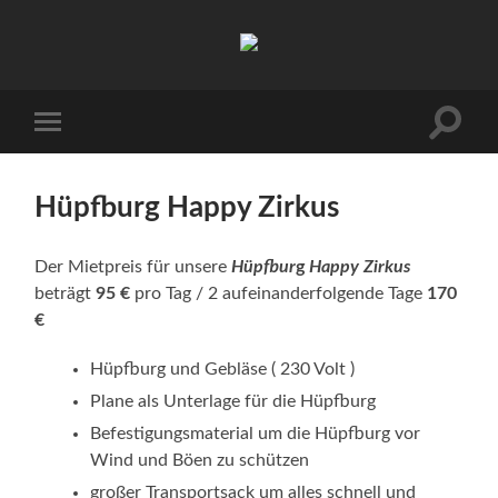
Luftschloesser
Ahlen
Suchfe
Mobile-
ein-/a
Menü
ein-/ausblenden
Hüpfburg Happy Zirkus
Der Mietpreis für unsere
Hüpfbur
g
Happy Zirkus
beträgt
95 €
pro Tag / 2 aufeinanderfolgende Tage
170
€
Hüpfburg und Gebläse ( 230 Volt )
Plane als Unterlage für die Hüpfburg
Befestigungsmaterial um die Hüpfburg vor
Wind und Böen zu schützen
großer Transportsack um alles schnell und