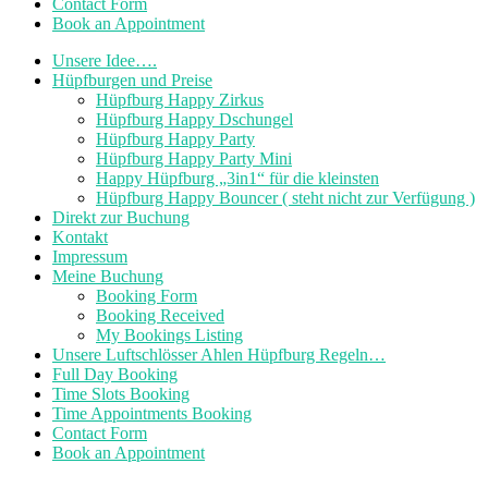
Contact Form
Book an Appointment
Unsere Idee….
Hüpfburgen und Preise
Hüpfburg Happy Zirkus
Hüpfburg Happy Dschungel
Hüpfburg Happy Party
Hüpfburg Happy Party Mini
Happy Hüpfburg „3in1“ für die kleinsten
Hüpfburg Happy Bouncer ( steht nicht zur Verfügung )
Direkt zur Buchung
Kontakt
Impressum
Meine Buchung
Booking Form
Booking Received
My Bookings Listing
Unsere Luftschlösser Ahlen Hüpfburg Regeln…
Full Day Booking
Time Slots Booking
Time Appointments Booking
Contact Form
Book an Appointment