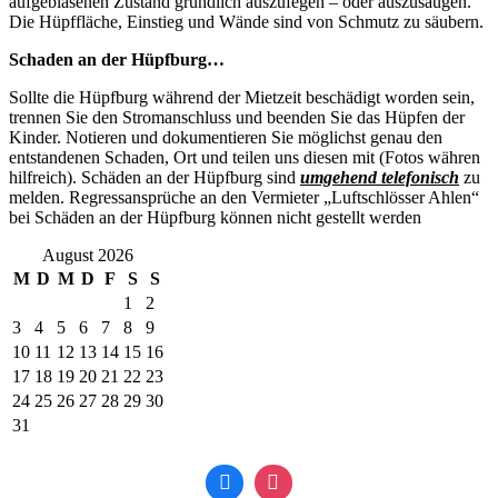
aufgeblasenen Zustand gründlich auszufegen – oder auszusaugen.
Die Hüpffläche, Einstieg und Wände sind von Schmutz zu säubern.
Schaden an der Hüpfburg…
Sollte die Hüpfburg während der Mietzeit beschädigt worden sein,
trennen Sie den Stromanschluss und beenden Sie das Hüpfen der
Kinder. Notieren und dokumentieren Sie möglichst genau den
entstandenen Schaden, Ort und teilen uns diesen mit (Fotos währen
hilfreich). Schäden an der Hüpfburg sind
umgehend telefonisch
zu
melden. Regressansprüche an den Vermieter „Luftschlösser Ahlen“
bei Schäden an der Hüpfburg können nicht gestellt werden
August 2026
M
D
M
D
F
S
S
1
2
3
4
5
6
7
8
9
10
11
12
13
14
15
16
17
18
19
20
21
22
23
24
25
26
27
28
29
30
31