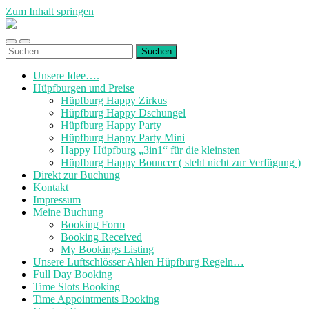
Zum Inhalt springen
Luftschloesser
Ahlen
Mobile-
Suchfeld
Suchen
Menü
ein-/ausblenden
nach:
ein-/ausblenden
Unsere Idee….
Hüpfburgen und Preise
Hüpfburg Happy Zirkus
Hüpfburg Happy Dschungel
Hüpfburg Happy Party
Hüpfburg Happy Party Mini
Happy Hüpfburg „3in1“ für die kleinsten
Hüpfburg Happy Bouncer ( steht nicht zur Verfügung )
Direkt zur Buchung
Kontakt
Impressum
Meine Buchung
Booking Form
Booking Received
My Bookings Listing
Unsere Luftschlösser Ahlen Hüpfburg Regeln…
Full Day Booking
Time Slots Booking
Time Appointments Booking